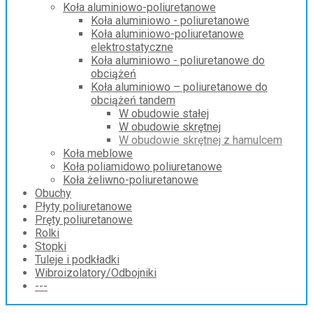
Koła aluminiowo-poliuretanowe
Koła aluminiowo - poliuretanowe
Koła aluminiowo-poliuretanowe
elektrostatyczne
Koła aluminiowo - poliuretanowe do
obciążeń
Koła aluminiowo – poliuretanowe do
obciążeń tandem
W obudowie stałej
W obudowie skrętnej
W obudowie skrętnej z hamulcem
Koła meblowe
Koła poliamidowo poliuretanowe
Koła żeliwno-poliuretanowe
Obuchy
Płyty poliuretanowe
Pręty poliuretanowe
Rolki
Stopki
Tuleje i podkładki
Wibroizolatory/Odbojniki
---