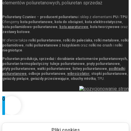
elementów poliuretanowych, poliuretan sprzedaż
Poliuretany Czaniec
–
producent poliuretanu
i sklep z elementami
PU
i
TPU
.
Oferujemy
koła poliuretanowe
,
koła do obciążeń
,
koła elektrostatyczne
,
koła poliamidowo-poliuretanowe
,
koła aparaturowe
,
koła tworzywowe
oraz
zestawy kołowe
.
W ofercie także
rolki poliuretanowe
,
rolki do paleciaka
,
rolki metalowe
,
rolki
poliamidowe
,
rolki poliuretanowe z łożyskiem
oraz
rolki no crush
i
rolki
niegniotące
.
Poliuretan produkcja, sprzedaż
i
dorabianie elastomerów poliuretanowych,
poliuretan termoplastyczny
:
tuleje poliuretanowe
,
pręty poliuretanowe
,
płyty poliuretanowe
,
wałki poliuretanowe
,
listwy poliuretanowe
,
podkładki
poliuretanowe
,
odboje poliuretanowe
,
wibroizolator
,
stopki poliuretanowe
,
gwiazdy pielące
,
gwiazdy przesiewające
,
obuchy młotka
, TPU.
0
Pliki cookies
0