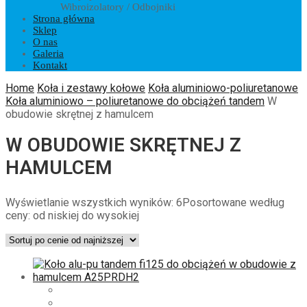
Wibroizolatory / Odbojniki
Strona główna
Sklep
O nas
Galeria
Kontakt
Home
Koła i zestawy kołowe
Koła aluminiowo-poliuretanowe
Koła aluminiowo – poliuretanowe do obciążeń tandem
W
obudowie skrętnej z hamulcem
W OBUDOWIE SKRĘTNEJ Z
HAMULCEM
Wyświetlanie wszystkich wyników: 6
Posortowane według
ceny: od niskiej do wysokiej