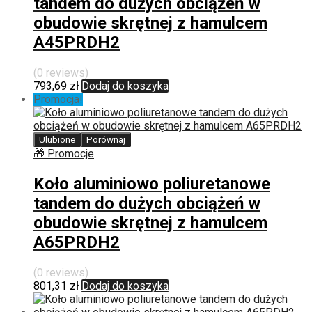
tandem do dużych obciążeń w
obudowie skrętnej z hamulcem
A45PRDH2
(0 reviews)
793,69
zł
Dodaj do koszyka
Promocja!
Ulubione
Porównaj
🎁 Promocje
Koło aluminiowo poliuretanowe
tandem do dużych obciążeń w
obudowie skrętnej z hamulcem
A65PRDH2
(0 reviews)
801,31
zł
Dodaj do koszyka