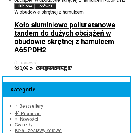
Ulubione
Porównaj
W obudowie skrętnej z hamulcem
Koło aluminiowo poliuretanowe
tandem do dużych obciążeń w
obudowie skrętnej z hamulcem
A65PDH2
(0 reviews)
820,99
zł
Dodaj do koszyka
Kategorie
⭐ Bestsellery
🎁 Promocje
✨ Nowości
Gwiazdy
Koła i zestawy kołowe