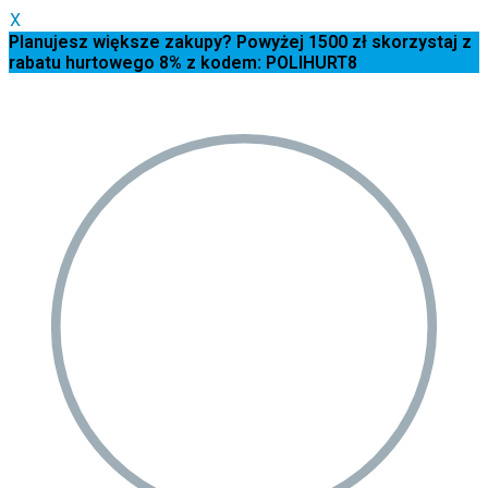
X
Planujesz większe zakupy? Powyżej 1500 zł skorzystaj z
rabatu hurtowego 8% z kodem: POLIHURT8