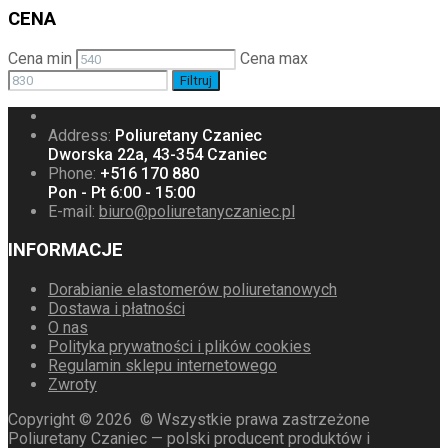
CENA
Cena min
Cena max
Filtruj
Address:
Poliuretany Czaniec
Dworska 22a, 43-354 Czaniec
Phone:
+516 170 880
Pon - Pt 6:00 - 15:00
E-mail:
biuro@poliuretanyczaniec.pl
INFORMACJE
Dorabianie elastomerów poliuretanowych
Dostawa i płatności
O nas
Polityka prywatności i plików cookies
Regulamin sklepu internetowego
Zwroty
Copyright ©
2026
© Wszystkie prawa zastrzeżone
Poliuretany Czaniec — polski producent produktów i