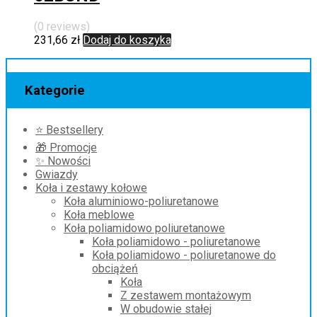
(0 reviews)
231,66
zł
Dodaj do koszyka
Kategorie
⭐ Bestsellery
🎁 Promocje
✨ Nowości
Gwiazdy
Koła i zestawy kołowe
Koła aluminiowo-poliuretanowe
Koła meblowe
Koła poliamidowo poliuretanowe
Koła poliamidowo - poliuretanowe
Koła poliamidowo - poliuretanowe do
obciążeń
Koła
Z zestawem montażowym
W obudowie stałej