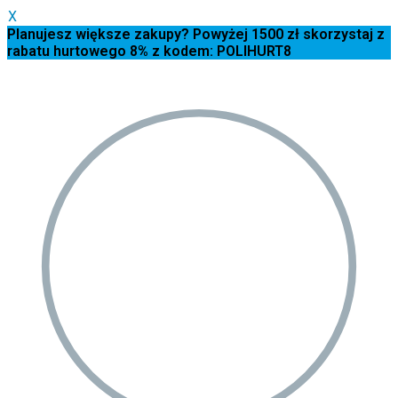
X
Planujesz większe zakupy? Powyżej 1500 zł skorzystaj z
rabatu hurtowego 8% z kodem: POLIHURT8