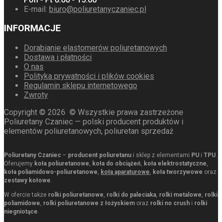
E-mail:
biuro@poliuretanyczaniec.pl
INFORMACJE
Dorabianie elastomerów poliuretanowych
Dostawa i płatności
O nas
Polityka prywatności i plików cookies
Regulamin sklepu internetowego
Zwroty
Copyright ©
2026
© Wszystkie prawa zastrzeżone
Poliuretany Czaniec — polski producent produktów i
elementów poliuretanowych, poliuretan sprzedaż
Poliuretany Czaniec
–
producent poliuretanu
i sklep z elementami
PU
i
TPU
.
Oferujemy
koła poliuretanowe
,
koła do obciążeń
,
koła elektrostatyczne
,
koła poliamidowo-poliuretanowe
,
koła aparaturowe
,
koła tworzywowe
oraz
zestawy kołowe
.
W ofercie także
rolki poliuretanowe
,
rolki do paleciaka
,
rolki metalowe
,
rolki
poliamidowe
,
rolki poliuretanowe z łożyskiem
oraz
rolki no crush
i
rolki
niegniotące
.