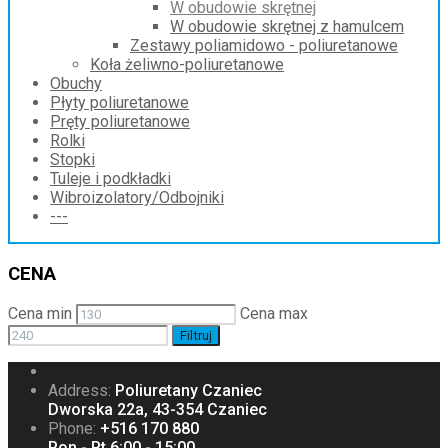
W obudowie skrętnej
W obudowie skrętnej z hamulcem
Zestawy poliamidowo - poliuretanowe
Koła żeliwno-poliuretanowe
Obuchy
Płyty poliuretanowe
Pręty poliuretanowe
Rolki
Stopki
Tuleje i podkładki
Wibroizolatory/Odbojniki
---
CENA
Cena min
Cena max
Filtruj
Address:
Poliuretany Czaniec
Dworska 22a, 43-354 Czaniec
Phone:
+516 170 880
Pon - Pt 6:00 - 15:00