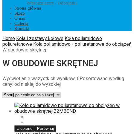
Wibroizolatory / Odbojniki
Strona główna
Sklep
O nas
Galeria
Kontakt
Home
Koła i zestawy kołowe
Koła poliamidowo
poliuretanowe
Koła poliamidowo - poliuretanowe do obciążeń
W obudowie skrętnej
W OBUDOWIE SKRĘTNEJ
Wyświetlanie wszystkich wyników: 6
Posortowane według
ceny: od niskiej do wysokiej
Ulubione
Porównaj