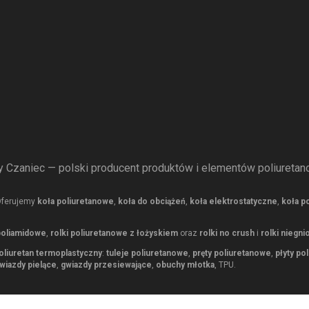
 Czaniec — polski producent produktów i elementów poliuretan
Oferujemy
koła poliuretanowe
,
koła do obciążeń
,
koła elektrostatyczne
,
koła p
 poliamidowe
,
rolki poliuretanowe z łożyskiem
oraz
rolki no crush
i
rolki niegni
oliuretan termoplastyczny
:
tuleje poliuretanowe
,
pręty poliuretanowe
,
płyty po
wiazdy pielące
,
gwiazdy przesiewające
,
obuchy młotka
, TPU.