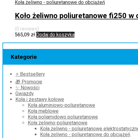
Koła żeliwno - poliuretanowe do obciążeń
Koło żeliwno poliuretanowe fi250 
(0 reviews)
565,09
zł
Dodaj do koszyka
Kategorie
⭐ Bestsellery
🎁 Promocje
✨ Nowości
Gwiazdy
Koła i zestawy kołowe
Koła aluminiowo-poliuretanowe
Koła meblowe
Koła poliamidowo poliuretanowe
Koła żeliwno-poliuretanowe
Koła żeliwno - poliuretanowe elektrostatyczn
Koła żeliwno - poliuretanowe do obciążeń