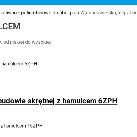
 żeliwno - poliuretanowe do obciążeń
W obudowie skrętnej z h
LCEM
 od niskiej do wysokiej
obudowie skrętnej z hamulcem 6ZPH