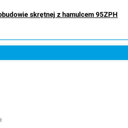
w obudowie skrętnej z hamulcem 95ZPH
e