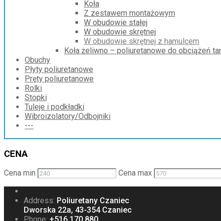
Koła
Z zestawem montażowym
W obudowie stałej
W obudowie skrętnej
W obudowie skrętnej z hamulcem
Koła żeliwno – poliuretanowe do obciążeń t
Obuchy
Płyty poliuretanowe
Pręty poliuretanowe
Rolki
Stopki
Tuleje i podkładki
Wibroizolatory/Odbojniki
---
CENA
Cena min
Cena max
Address:
Poliuretany Czaniec
Dworska 22a, 43-354 Czaniec
Phone:
+516 170 880