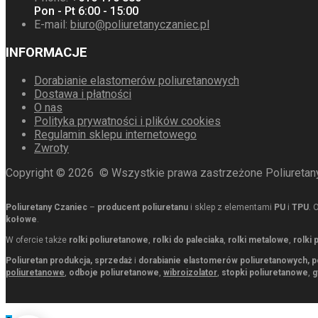
Pon - Pt 6:00 - 15:00
E-mail:
biuro@poliuretanyczaniec.pl
INFORMACJE
Dorabianie elastomerów poliuretanowych
Dostawa i płatności
O nas
Polityka prywatności i plików cookies
Regulamin sklepu internetowego
Zwroty
Copyright ©
2026
© Wszystkie prawa zastrzeżone Poliuretany
Poliuretany Czaniec
–
producent poliuretanu
i sklep z elementami
PU
i
TPU
. 
kołowe
.
W ofercie także
rolki poliuretanowe
,
rolki do paleciaka
,
rolki metalowe
,
rolki
Poliuretan produkcja, sprzedaż
i
dorabianie elastomerów poliuretanowych, p
poliuretanowe
,
odboje poliuretanowe
,
wibroizolator
,
stopki poliuretanowe
,
g