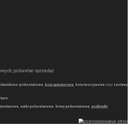
owych, poliuretan sprzedaż
oliamidowo-poliuretanowe
,
koła aparaturowe
,
koła tworzywowe
oraz
zestawy
otące
.
liuretanowe
,
wałki poliuretanowe
,
listwy poliuretanowe
,
podkładki