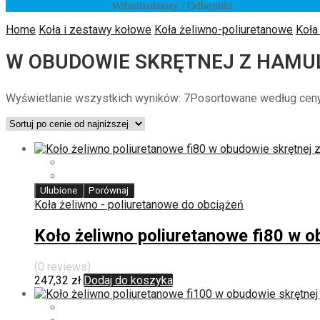
Wibroizolatory / Odbojniki
Home
Koła i zestawy kołowe
Koła żeliwno-poliuretanowe
Koła
W OBUDOWIE SKRĘTNEJ Z HAMU
Wyświetlanie wszystkich wyników: 7
Posortowane według ceny:
Ulubione
Porównaj
Koła żeliwno - poliuretanowe do obciążeń
Koło żeliwno poliuretanowe fi80 w 
(0 reviews)
247,32
zł
Dodaj do koszyka