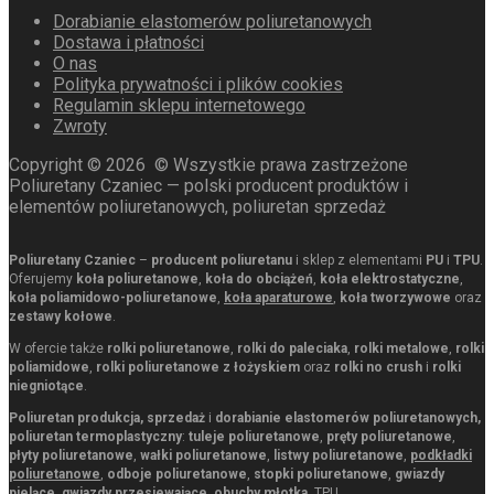
Dorabianie elastomerów poliuretanowych
Dostawa i płatności
O nas
Polityka prywatności i plików cookies
Regulamin sklepu internetowego
Zwroty
Copyright ©
2026
© Wszystkie prawa zastrzeżone
Poliuretany Czaniec — polski producent produktów i
elementów poliuretanowych, poliuretan sprzedaż
Poliuretany Czaniec
–
producent poliuretanu
i sklep z elementami
PU
i
TPU
.
Oferujemy
koła poliuretanowe
,
koła do obciążeń
,
koła elektrostatyczne
,
koła poliamidowo-poliuretanowe
,
koła aparaturowe
,
koła tworzywowe
oraz
zestawy kołowe
.
W ofercie także
rolki poliuretanowe
,
rolki do paleciaka
,
rolki metalowe
,
rolki
poliamidowe
,
rolki poliuretanowe z łożyskiem
oraz
rolki no crush
i
rolki
niegniotące
.
Poliuretan produkcja, sprzedaż
i
dorabianie elastomerów poliuretanowych,
poliuretan termoplastyczny
:
tuleje poliuretanowe
,
pręty poliuretanowe
,
płyty poliuretanowe
,
wałki poliuretanowe
,
listwy poliuretanowe
,
podkładki
poliuretanowe
,
odboje poliuretanowe
,
stopki poliuretanowe
,
gwiazdy
pielące
,
gwiazdy przesiewające
,
obuchy młotka
, TPU.