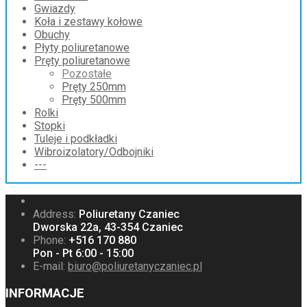
Gwiazdy
Koła i zestawy kołowe
Obuchy
Płyty poliuretanowe
Pręty poliuretanowe
Pozostałe
Pręty 250mm
Pręty 500mm
Rolki
Stopki
Tuleje i podkładki
Wibroizolatory/Odbojniki
---
Address:
Poliuretany Czaniec
Dworska 22a, 43-354 Czaniec
Phone:
+516 170 880
Pon - Pt 6:00 - 15:00
E-mail:
biuro@poliuretanyczaniec.pl
INFORMACJE