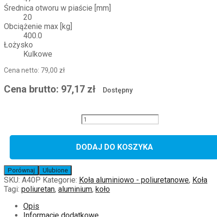
Średnica otworu w piaście [mm]
20
Obciążenie max [kg]
400.0
Łożysko
Kulkowe
Cena netto:
79,00
zł
Cena brutto:
97,17
zł
Dostępny
ilość
Koło
aluminiowo
poliuretanowe
DODAJ DO KOSZYKA
A40P
Porównaj
Ulubione
SKU:
A40P
Kategorie:
Koła aluminiowo - poliuretanowe
,
Koła
Tagi:
poliuretan
,
aluminium
,
koło
Opis
Informacje dodatkowe