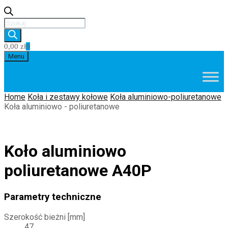
Wyszukiwarka
produktów
0,00
zł
0
Skip
Menu
to
content
Home
Koła i zestawy kołowe
Koła aluminiowo-poliuretanowe
Koła aluminiowo - poliuretanowe
Koło aluminiowo
poliuretanowe A40P
Parametry techniczne
Szerokość bieżni [mm]
47