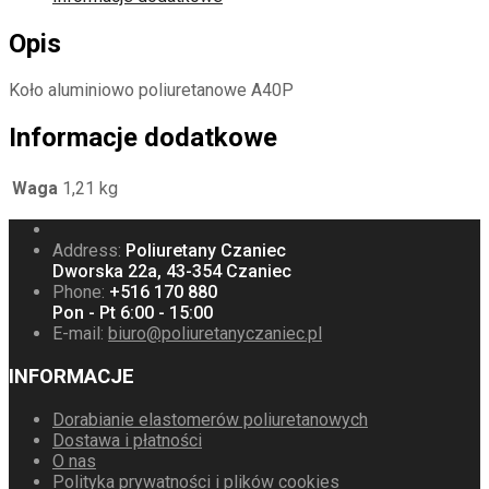
Opis
Koło aluminiowo poliuretanowe A40P
Informacje dodatkowe
Waga
1,21 kg
Address:
Poliuretany Czaniec
Dworska 22a, 43-354 Czaniec
Phone:
+516 170 880
Pon - Pt 6:00 - 15:00
E-mail:
biuro@poliuretanyczaniec.pl
INFORMACJE
Dorabianie elastomerów poliuretanowych
Dostawa i płatności
O nas
Polityka prywatności i plików cookies