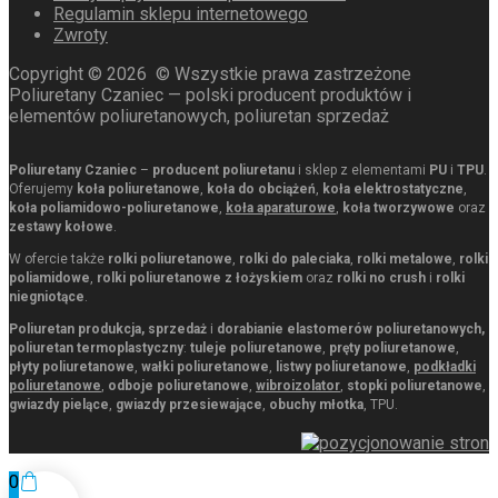
Regulamin sklepu internetowego
Zwroty
Copyright ©
2026
© Wszystkie prawa zastrzeżone
Poliuretany Czaniec — polski producent produktów i
elementów poliuretanowych, poliuretan sprzedaż
Poliuretany Czaniec
–
producent poliuretanu
i sklep z elementami
PU
i
TPU
.
Oferujemy
koła poliuretanowe
,
koła do obciążeń
,
koła elektrostatyczne
,
koła poliamidowo-poliuretanowe
,
koła aparaturowe
,
koła tworzywowe
oraz
zestawy kołowe
.
W ofercie także
rolki poliuretanowe
,
rolki do paleciaka
,
rolki metalowe
,
rolki
poliamidowe
,
rolki poliuretanowe z łożyskiem
oraz
rolki no crush
i
rolki
niegniotące
.
Poliuretan produkcja, sprzedaż
i
dorabianie elastomerów poliuretanowych,
poliuretan termoplastyczny
:
tuleje poliuretanowe
,
pręty poliuretanowe
,
płyty poliuretanowe
,
wałki poliuretanowe
,
listwy poliuretanowe
,
podkładki
poliuretanowe
,
odboje poliuretanowe
,
wibroizolator
,
stopki poliuretanowe
,
gwiazdy pielące
,
gwiazdy przesiewające
,
obuchy młotka
, TPU.
0