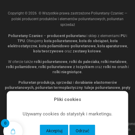
Copyright ©
2026
© Wszystkie prawa zastrzeżone Poliuretany Czaniec —
polski producent produktów i elementów poliuretanowych, poliuretan
sprzedaż
Poliuretany Czaniec
–
producent poliuretanu
i sklep z elementami
PU
i
TPU
. Oferujemy
koła poliuretanowe
,
koła do obciążeń
,
koła
elektrostatyczne
,
koła poliamidowo-poliuretanowe
,
koła aparaturowe
,
koła tworzywowe
oraz
zestawy kołowe
.
W ofercie także
rolki poliuretanowe
,
rolki do paleciaka
,
rolki metalowe
,
rolki poliamidowe
,
rolki poliuretanowe z łożyskiem
oraz
rolki no crush
i
rolki niegniotące
.
Poliuretan produkcja, sprzedaż
i
dorabianie elastomerów
poliuretanowych, poliuretan termoplastyczny
:
tuleje poliuretanowe
,
pręty
poliuretanowe
,
płyty poliuretanowe
,
wałki poliuretanowe
,
listwy
poliuretanowe
,
podkładki poliuretanowe
,
odboje poliuretanowe
,
Pliki cookies
wibroizolator
,
stopki poliuretanowe
,
gwiazdy pielące
,
gwiazdy
przesiewające
,
obuchy młotka
, TPU.
Używamy cookies do statystyk i marketingu.
0
Akceptuj
Odrzuć