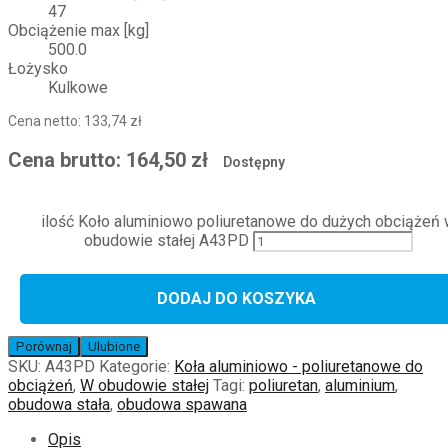
47
Obciążenie max [kg]
500.0
Łożysko
Kulkowe
Cena netto:
133,74
zł
Cena brutto:
164,50
zł
Dostępny
ilość Koło aluminiowo poliuretanowe do dużych obciążeń
obudowie stałej A43PD
DODAJ DO KOSZYKA
Porównaj
Ulubione
SKU:
A43PD
Kategorie:
Koła aluminiowo - poliuretanowe do
obciążeń
,
W obudowie stałej
Tagi:
poliuretan
,
aluminium
,
obudowa stała
,
obudowa spawana
Opis