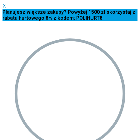
X
Planujesz większe zakupy? Powyżej 1500 zł skorzystaj z
rabatu hurtowego 8% z kodem: POLIHURT8