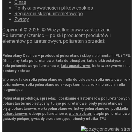
O nas
Polityka prywatności i plików cookies
Regulamin sklepu internetowego
Zwroty
Copyright ©
2026
© Wszystkie prawa zastrzeżone
Poliuretany Czaniec — polski producent produktów i
elementów poliuretanowych, poliuretan sprzedaż
Poliuretany Czaniec
–
producent poliuretanu
i sklep z elementami
PU
i
TPU
.
Oferujemy
koła poliuretanowe
,
koła do obciążeń
,
koła elektrostatyczne
,
koła poliamidowo-poliuretanowe
,
koła aparaturowe
,
koła tworzywowe
oraz
zestawy kołowe
.
W ofercie także
rolki poliuretanowe
,
rolki do paleciaka
,
rolki metalowe
,
rolki
poliamidowe
,
rolki poliuretanowe z łożyskiem
oraz
rolki no crush
i
rolki
niegniotące
.
Poliuretan produkcja, sprzedaż
i
dorabianie elastomerów poliuretanowych,
poliuretan termoplastyczny
:
tuleje poliuretanowe
,
pręty poliuretanowe
,
płyty poliuretanowe
,
wałki poliuretanowe
,
listwy poliuretanowe
,
podkładki
poliuretanowe
,
odboje poliuretanowe
,
wibroizolator
,
stopki poliuretanowe
,
gwiazdy pielące
,
gwiazdy przesiewające
,
obuchy młotka
, TPU.