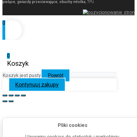
pielące
,
gwiazdy przesiewające
,
obuchy młotka
, TPU.
0
0
Koszyk
Koszyk jest pusty
Powrót
Kontynuuj zakupy
Pliki cookies
Używamy cookies do statystyk i marketingu.