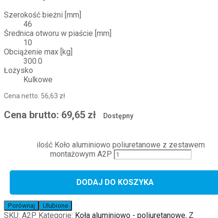
Szerokość bieżni [mm]
46
Średnica otworu w piaście [mm]
10
Obciążenie max [kg]
300.0
Łożysko
Kulkowe
Cena netto:
56,63
zł
Cena brutto:
69,65
zł
Dostępny
ilość Koło aluminiowo poliuretanowe z zestawem
montażowym A2P
DODAJ DO KOSZYKA
Porównaj
Ulubione
SKU:
A2P
Kategorie:
Koła aluminiowo - poliuretanowe
,
Z