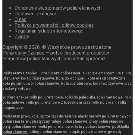
Dorabianie elastomerów poliuretanowych
Dostawa i płatności
O nas
Polityka prywatności i plików cookies
Regulamin sklepu internetowego
Zwroty
Copyright ©
2026
© Wszystkie prawa zastrzeżone
Poliuretany Czaniec — polski producent produktów i
elementów poliuretanowych, poliuretan sprzedaż
Poliuretany Czaniec
–
producent poliuretanu
i sklep z elementami
PU
i
TPU
.
Oferujemy
koła poliuretanowe
,
koła do obciążeń
,
koła elektrostatyczne
,
koła poliamidowo-poliuretanowe
,
koła aparaturowe
,
koła tworzywowe
oraz
zestawy kołowe
.
W ofercie także
rolki poliuretanowe
,
rolki do paleciaka
,
rolki metalowe
,
rolki
poliamidowe
,
rolki poliuretanowe z łożyskiem
oraz
rolki no crush
i
rolki
niegniotące
.
Poliuretan produkcja, sprzedaż
i
dorabianie elastomerów poliuretanowych,
poliuretan termoplastyczny
:
tuleje poliuretanowe
,
pręty poliuretanowe
,
płyty poliuretanowe
,
wałki poliuretanowe
,
listwy poliuretanowe
,
podkładki
poliuretanowe
,
odboje poliuretanowe
,
stopki poliuretanowe
,
gwiazdy