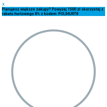
X
Planujesz większe zakupy? Powyżej 1500 zł skorzystaj z
rabatu hurtowego 8% z kodem: POLIHURT8