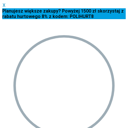
X
Planujesz większe zakupy? Powyżej 1500 zł skorzystaj z
rabatu hurtowego 8% z kodem: POLIHURT8