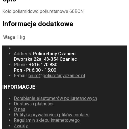
Koło poliamidowo poliuretanowe 60BCN
Informacje dodatkowe
Waga
1 kg
Address:
Poliuretany Czaniec
Dworska 22a, 43-354 Czaniec
Phone:
+516 170 880
Pon - Pt 6:00 - 15:00
E-mail:
biuro@poliuretanyczaniec.pl
INFORMACJE
Dorabianie elastomerów poliuretanowych
Dostawa i płatności
O nas
Polityka prywatności i plików cookies
Regulamin sklepu internetowego
Zwroty