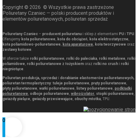
Copyright ©
2026
© Wszystkie prawa zastrzeżone
Poliuretany Czaniec — polski producent produktów i
elementów poliuretanowych, poliuretan sprzedaż
Poliuretany Czaniec
–
producent poliuretanu
i sklep z elementami
PU
i
TPU
.
Oferujemy
koła poliuretanowe
,
koła do obciążeń
,
koła elektrostatyczne
,
koła poliamidowo-poliuretanowe
,
koła aparaturowe
,
koła tworzywowe
oraz
zestawy kołowe
.
W ofercie także
rolki poliuretanowe
,
rolki do paleciaka
,
rolki metalowe
,
rolki
poliamidowe
,
rolki poliuretanowe z łożyskiem
oraz
rolki no crush
i
rolki
niegniotące
.
Poliuretan produkcja, sprzedaż
i
dorabianie elastomerów poliuretanowych,
poliuretan termoplastyczny
:
tuleje poliuretanowe
,
pręty poliuretanowe
,
płyty poliuretanowe
,
wałki poliuretanowe
,
listwy poliuretanowe
,
podkładki
poliuretanowe
,
odboje poliuretanowe
,
wibroizolator
,
stopki poliuretanowe
,
gwiazdy pielące
,
gwiazdy przesiewające
,
obuchy młotka
, TPU.
0