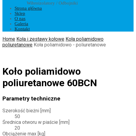
Wibroizolatory / Odbojniki
Strona główna
Sklep
O nas
Galeria
Kontakt
Home
Koła i zestawy kołowe
Koła poliamidowo
poliuretanowe
Koła poliamidowo - poliuretanowe
Koło poliamidowo
poliuretanowe 60BCN
Parametry techniczne
Szerokość bieżni [mm]
50
Średnica otworu w piaście [mm]
20
Obciążenie max [kg]