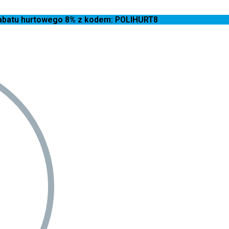
 rabatu hurtowego 8% z kodem: POLIHURT8