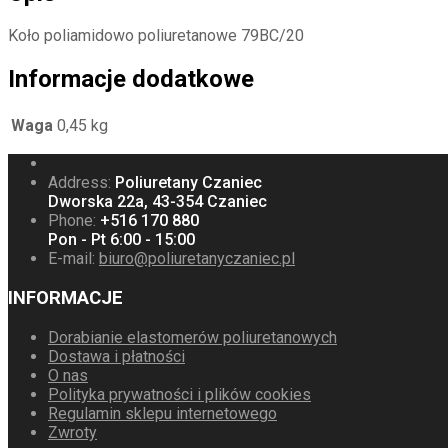
Koło poliamidowo poliuretanowe 79BC/20
Informacje dodatkowe
Waga
0,45 kg
Address:
Poliuretany Czaniec
Dworska 22a, 43-354 Czaniec
Phone:
+516 170 880
Pon - Pt 6:00 - 15:00
E-mail:
biuro@poliuretanyczaniec.pl
INFORMACJE
Dorabianie elastomerów poliuretanowych
Dostawa i płatności
O nas
Polityka prywatności i plików cookies
Regulamin sklepu internetowego
Zwroty