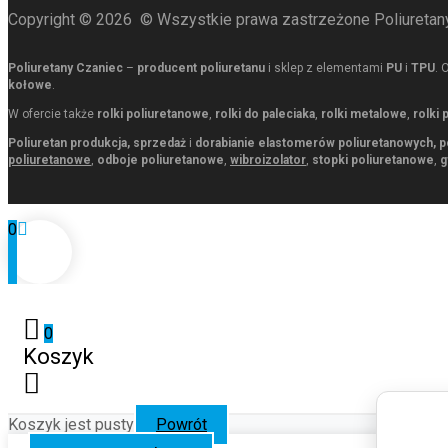
Copyright ©
2026
© Wszystkie prawa zastrzeżone Poliuretany
Poliuretany Czaniec
–
producent poliuretanu
i sklep z elementami
PU
i
TPU
. 
kołowe
.
W ofercie także
rolki poliuretanowe
,
rolki do paleciaka
,
rolki metalowe
,
rolki
Poliuretan produkcja, sprzedaż
i
dorabianie elastomerów poliuretanowych, p
poliuretanowe
,
odboje poliuretanowe
,
wibroizolator
,
stopki poliuretanowe
,
g
0
0
Koszyk
Koszyk jest pusty
Powrót