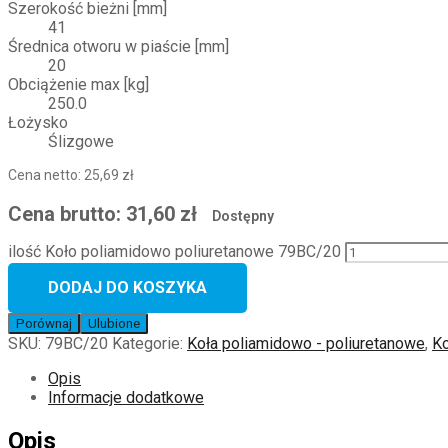
Szerokość bieżni [mm]
41
Średnica otworu w piaście [mm]
20
Obciążenie max [kg]
250.0
Łożysko
Ślizgowe
Cena netto:
25,69
zł
Cena brutto:
31,60
zł
Dostępny
ilość Koło poliamidowo poliuretanowe 79BC/20
DODAJ DO KOSZYKA
Porównaj
Ulubione
SKU:
79BC/20
Kategorie:
Koła poliamidowo - poliuretanowe
,
Ko
Opis
Informacje dodatkowe
Opis