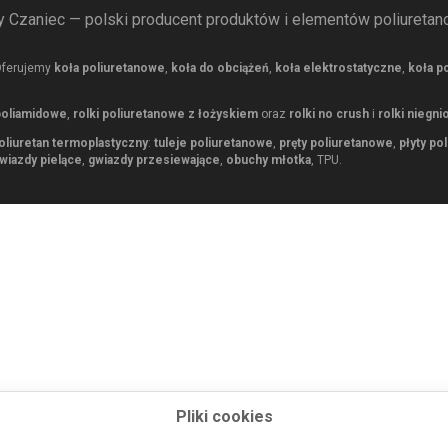
 Czaniec — polski producent produktów i elementów poliuretan
Oferujemy
koła poliuretanowe
,
koła do obciążeń
,
koła elektrostatyczne
,
koła p
 poliamidowe
,
rolki poliuretanowe z łożyskiem
oraz
rolki no crush
i
rolki niegni
oliuretan termoplastyczny
:
tuleje poliuretanowe
,
pręty poliuretanowe
,
płyty po
wiazdy pielące
,
gwiazdy przesiewające
,
obuchy młotka
, TPU.
Pliki cookies