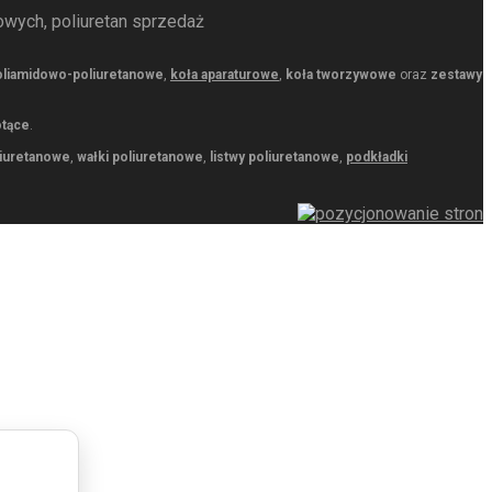
owych, poliuretan sprzedaż
oliamidowo-poliuretanowe
,
koła aparaturowe
,
koła tworzywowe
oraz
zestawy
otące
.
liuretanowe
,
wałki poliuretanowe
,
listwy poliuretanowe
,
podkładki