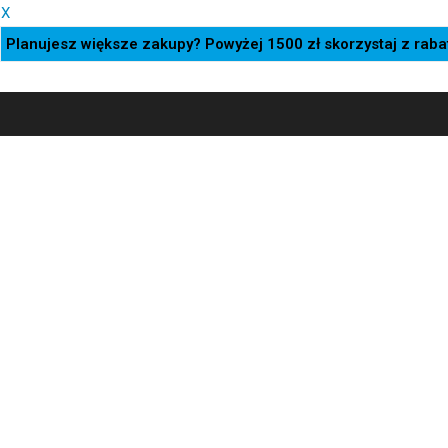
X
Planujesz większe zakupy? Powyżej 1500 zł skorzystaj z ra