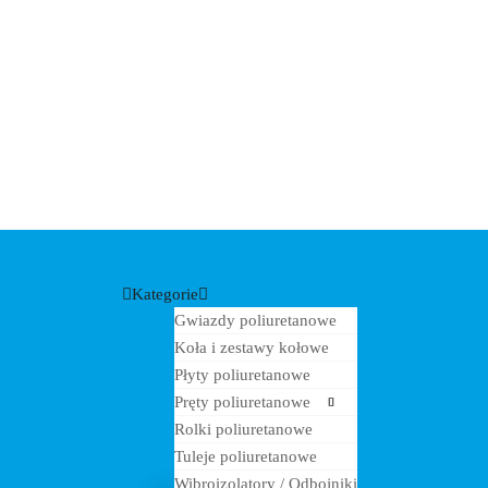
Skip
to
content
Kategorie
Gwiazdy poliuretanowe
Koła i zestawy kołowe
Płyty poliuretanowe
Pręty poliuretanowe
Rolki poliuretanowe
Tuleje poliuretanowe
Wibroizolatory / Odbojniki