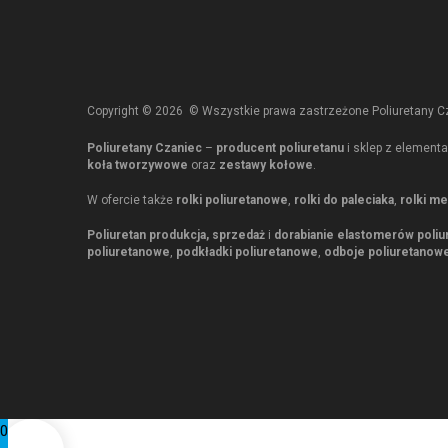
Copyright ©
2026
© Wszystkie prawa zastrzeżone Poliuretany Cz
Poliuretany Czaniec
–
producent poliuretanu
i sklep z element
koła tworzywowe
oraz
zestawy kołowe
.
W ofercie także
rolki poliuretanowe
,
rolki do paleciaka
,
rolki m
Poliuretan produkcja, sprzedaż
i
dorabianie elastomerów poliu
poliuretanowe
,
podkładki poliuretanowe
,
odboje poliuretanow
0