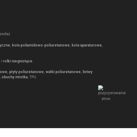
rzedaż
tyczne
,
koła poliamidowo-poliuretanowe
,
koła aparaturowe
,
i
rolki niegniotące
.
nowe
,
płyty poliuretanowe
,
wałki poliuretanowe
,
listwy
,
obuchy młotka
, TPU.