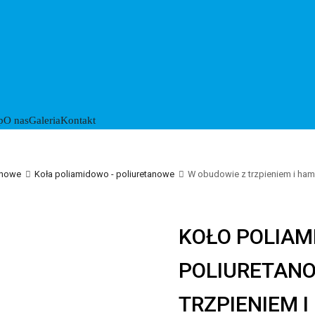
p
O nas
Galeria
Kontakt
anowe
Koła poliamidowo - poliuretanowe
W obudowie z trzpieniem i ha
KOŁO POLIA
POLIURETANO
TRZPIENIEM 