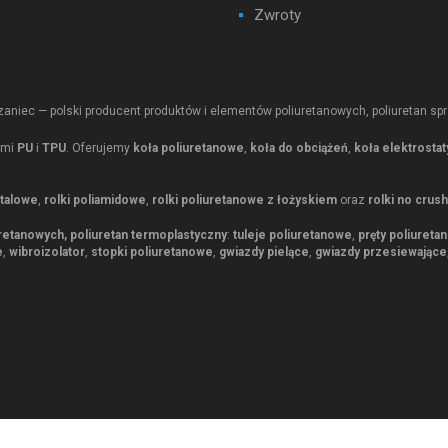
Zwroty
aniec — polski producent produktów i elementów poliuretanowych, poliuretan sp
ami
PU
i
TPU
. Oferujemy
koła poliuretanowe
,
koła do obciążeń
,
koła elektrosta
etalowe
,
rolki poliamidowe
,
rolki poliuretanowe z łożyskiem
oraz
rolki no crush
retanowych, poliuretan termoplastyczny
:
tuleje poliuretanowe
,
pręty poliureta
e
,
wibroizolator
,
stopki poliuretanowe
,
gwiazdy pielące
,
gwiazdy przesiewające