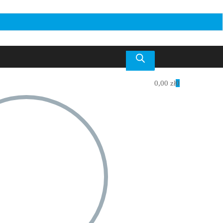
0,00
zł
0