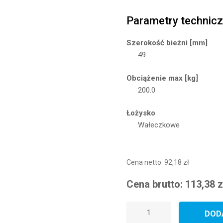
Parametry technic
Szerokość bieżni [mm]
49
Obciążenie max [kg]
200.0
Łożysko
Wałeczkowe
Cena netto:
92,18
zł
Cena brutto:
113,38
z
ilość
DOD
Koło