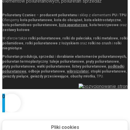
elementów poliuretanowych, poliuretan sprzedaż
Poliuretany Czaniec
–
producent poliuretanu
i sklep z elementami
PU
i
TPU
.
Oferujemy
koła poliuretanowe
,
koła do obciążeń
,
koła elektrostatyczne
,
koła poliamidowo-poliuretanowe
,
koła aparaturowe
,
koła tworzywowe
oraz
zestawy kołowe
.
W ofercie także
rolki poliuretanowe
,
rolki do paleciaka
,
rolki metalowe
,
rolki
poliamidowe
,
rolki poliuretanowe z łożyskiem
oraz
rolki no crush
i
rolki
niegniotące
.
Poliuretan produkcja, sprzedaż
i
dorabianie elastomerów poliuretanowych,
poliuretan termoplastyczny
:
tuleje poliuretanowe
,
pręty poliuretanowe
,
płyty poliuretanowe
,
wałki poliuretanowe
,
listwy poliuretanowe
,
podkładki
poliuretanowe
,
odboje poliuretanowe
,
wibroizolator
,
stopki poliuretanowe
,
gwiazdy pielące
,
gwiazdy przesiewające
,
obuchy młotka
, TPU.
0
Pliki cookies
0