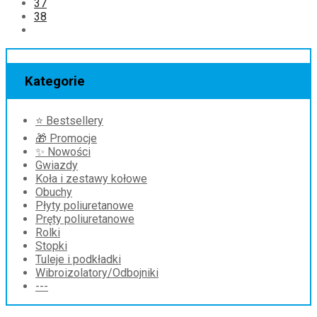
37
38
Kategorie
⭐ Bestsellery
🎁 Promocje
✨ Nowości
Gwiazdy
Koła i zestawy kołowe
Obuchy
Płyty poliuretanowe
Pręty poliuretanowe
Rolki
Stopki
Tuleje i podkładki
Wibroizolatory/Odbojniki
---