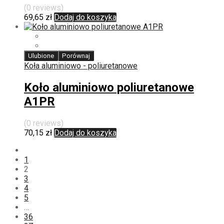
(0 reviews)
69,65
zł
Dodaj do koszyka
Ulubione
Porównaj
Koła aluminiowo - poliuretanowe
Koło aluminiowo poliuretanowe
A1PR
(0 reviews)
70,15
zł
Dodaj do koszyka
1
2
3
4
5
…
36