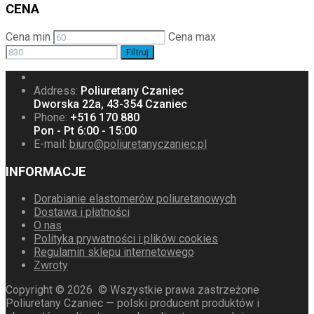
CENA
Cena min
Cena max
Filtruj
Address:
Poliuretany Czaniec
Dworska 22a, 43-354 Czaniec
Phone:
+516 170 880
Pon - Pt 6:00 - 15:00
E-mail:
biuro@poliuretanyczaniec.pl
INFORMACJE
Dorabianie elastomerów poliuretanowych
Dostawa i płatności
O nas
Polityka prywatności i plików cookies
Regulamin sklepu internetowego
Zwroty
Copyright ©
2026
© Wszystkie prawa zastrzeżone
Poliuretany Czaniec — polski producent produktów i