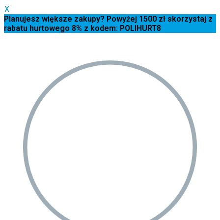
X
Planujesz większe zakupy? Powyżej 1500 zł skorzystaj z
rabatu hurtowego 8% z kodem: POLIHURT8