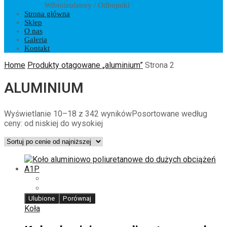
Wibroizolatory / Odbojniki
Strona główna
Sklep
O nas
Galeria
Kontakt
Home
Produkty otagowane „aluminium”
Strona 2
ALUMINIUM
Wyświetlanie 10–18 z 342 wyników
Posortowane według
ceny: od niskiej do wysokiej
Ulubione
Porównaj
Koła