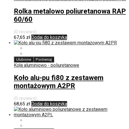
Rolka metalowo poliuretanowa RAP
60/60
(0 reviews)
67,65
zł
Dodaj do koszyka
Ulubione
Porównaj
Koła aluminiowo - poliuretanowe
Koło alu-pu fi80 z zestawem
montażowym A2PR
(0 reviews)
68,65
zł
Dodaj do koszyka