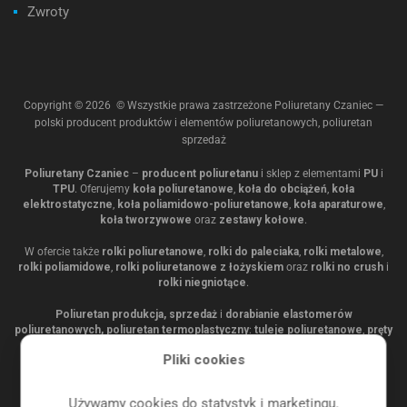
Zwroty
Copyright ©
2026
© Wszystkie prawa zastrzeżone Poliuretany Czaniec —
polski producent produktów i elementów poliuretanowych, poliuretan
sprzedaż
Poliuretany Czaniec
–
producent poliuretanu
i sklep z elementami
PU
i
TPU
. Oferujemy
koła poliuretanowe
,
koła do obciążeń
,
koła
elektrostatyczne
,
koła poliamidowo-poliuretanowe
,
koła aparaturowe
,
koła tworzywowe
oraz
zestawy kołowe
.
W ofercie także
rolki poliuretanowe
,
rolki do paleciaka
,
rolki metalowe
,
rolki poliamidowe
,
rolki poliuretanowe z łożyskiem
oraz
rolki no crush
i
rolki niegniotące
.
Poliuretan produkcja, sprzedaż
i
dorabianie elastomerów
poliuretanowych, poliuretan termoplastyczny
:
tuleje poliuretanowe
,
pręty
poliuretanowe
,
płyty poliuretanowe
,
wałki poliuretanowe
,
listwy
Pliki cookies
poliuretanowe
,
podkładki poliuretanowe
,
odboje poliuretanowe
,
wibroizolator
,
stopki poliuretanowe
,
gwiazdy pielące
,
gwiazdy
przesiewające
,
obuchy młotka
, TPU.
Używamy cookies do statystyk i marketingu.