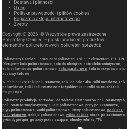
Dostawa i płatności
O nas
Polityka prywatności i plików cookies
Regulamin sklepu internetowego
Zwroty
Copyright ©
2026
© Wszystkie prawa zastrzeżone
Poliuretany Czaniec — polski producent produktów i
elementów poliuretanowych, poliuretan sprzedaż
Poliuretany Czaniec
–
producent poliuretanu
i sklep z elementami
PU
i
TPU
.
Oferujemy
koła poliuretanowe
,
koła do obciążeń
,
koła elektrostatyczne
,
koła poliamidowo-poliuretanowe
,
koła aparaturowe
,
koła tworzywowe
oraz
zestawy kołowe
.
W ofercie także
rolki poliuretanowe
,
rolki do paleciaka
,
rolki metalowe
,
rolki
poliamidowe
,
rolki poliuretanowe z łożyskiem
oraz
rolki no crush
i
rolki
niegniotące
.
Poliuretan produkcja, sprzedaż
i
dorabianie elastomerów poliuretanowych,
poliuretan termoplastyczny
:
tuleje poliuretanowe
,
pręty poliuretanowe
,
płyty poliuretanowe
,
wałki poliuretanowe
,
listwy poliuretanowe
,
podkładki
poliuretanowe
,
odboje poliuretanowe
,
wibroizolator
,
stopki poliuretanowe
,
gwiazdy pielące
,
gwiazdy przesiewające
,
obuchy młotka
, TPU.