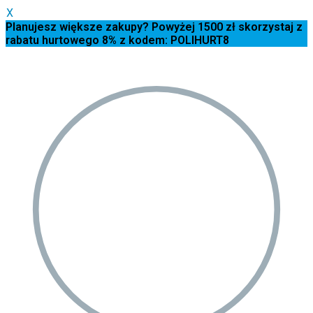
X
Planujesz większe zakupy? Powyżej 1500 zł skorzystaj z
rabatu hurtowego 8% z kodem: POLIHURT8