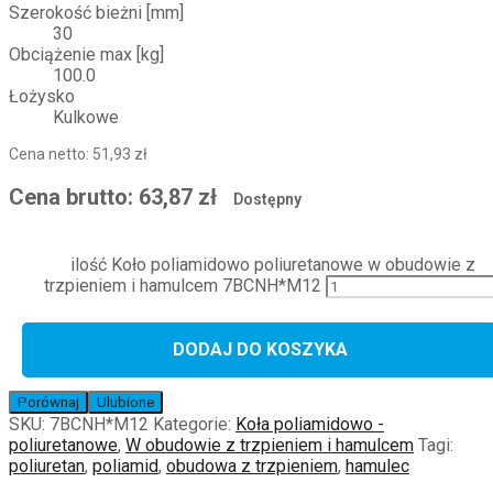
Szerokość bieżni [mm]
30
Obciążenie max [kg]
100.0
Łożysko
Kulkowe
Cena netto:
51,93
zł
Cena brutto:
63,87
zł
Dostępny
ilość Koło poliamidowo poliuretanowe w obudowie z
trzpieniem i hamulcem 7BCNH*M12
DODAJ DO KOSZYKA
Porównaj
Ulubione
SKU:
7BCNH*M12
Kategorie:
Koła poliamidowo -
poliuretanowe
,
W obudowie z trzpieniem i hamulcem
Tagi:
poliuretan
,
poliamid
,
obudowa z trzpieniem
,
hamulec