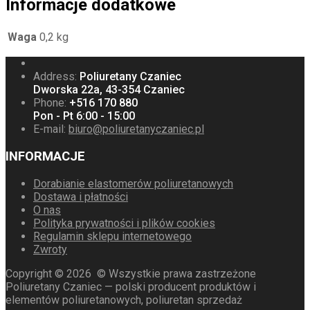
Informacje dodatkowe
Waga
0,2 kg
Address:
Poliuretany Czaniec
Dworska 22a, 43-354 Czaniec
Phone:
+516 170 880
Pon - Pt 6:00 - 15:00
E-mail:
biuro@poliuretanyczaniec.pl
INFORMACJE
Dorabianie elastomerów poliuretanowych
Dostawa i płatności
O nas
Polityka prywatności i plików cookies
Regulamin sklepu internetowego
Zwroty
Copyright ©
2026
© Wszystkie prawa zastrzeżone
Poliuretany Czaniec — polski producent produktów i
elementów poliuretanowych, poliuretan sprzedaż