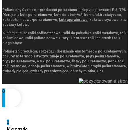
Poliuretany Czaniec
–
producent poliuretanu
i sklep z elementami
PU
i
TPU
.
Oferujemy
koła poliuretanowe
,
koła do obciążeń
,
koła elektrostatyczne
,
koła poliamidowo-poliuretanowe
,
koła aparaturowe
,
koła tworzywowe
oraz
zestawy kołowe
.
W ofercie także
rolki poliuretanowe
,
rolki do paleciaka
,
rolki metalowe
,
rolki
poliamidowe
,
rolki poliuretanowe z łożyskiem
oraz
rolki no crush
i
rolki
niegniotące
.
Poliuretan produkcja, sprzedaż
i
dorabianie elastomerów poliuretanowych,
poliuretan termoplastyczny
:
tuleje poliuretanowe
,
pręty poliuretanowe
,
płyty poliuretanowe
,
wałki poliuretanowe
,
listwy poliuretanowe
,
podkładki
poliuretanowe
,
odboje poliuretanowe
,
wibroizolator
,
stopki poliuretanowe
,
gwiazdy pielące
,
gwiazdy przesiewające
,
obuchy młotka
, TPU.
0
0
Koszyk