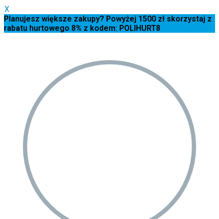
X
Planujesz większe zakupy? Powyżej 1500 zł skorzystaj z
rabatu hurtowego 8% z kodem: POLIHURT8